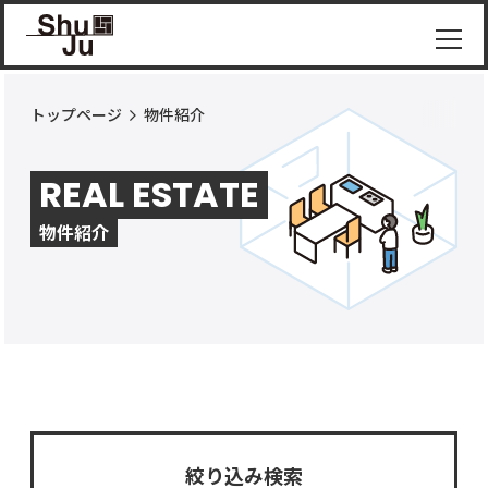
トップページ
物件紹介
物件
紹介
REAL ESTATE
ShuJu
につ
物件紹介
いて
施工
実績
コラ
ム
お知
らせ
絞り込み検索