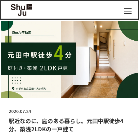
物件
紹介
ShuJu
につ
いて
施工
実績
コラ
ム
2026.07.24
お知
駅近なのに、庭のある暮らし。元田中駅徒歩4
らせ
分、築浅2LDKの一戸建て