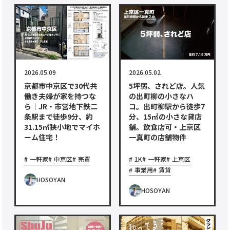
2026.05.09
2026.05.02
京都市中京区で30代共
5坪弱、されど店。人気
働き夫婦が家を持つな
の出町柳の小さなハ
ら｜JR・市営地下鉄二
コ。出町柳駅から徒歩7
条駅まで徒歩9分、約
分、15㎡の小さな貸店
31.15㎡狭小地でマイホ
舗。飲食店可・上京区
ーム住宅！
一真町の店舗物件
一軒家
中京区
売買
1K
一軒家
上京区
事業用
賃貸
HOSOYAN
HOSOYAN