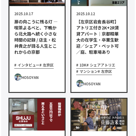
2025.10.17
2025.10.12
扉の向こうに残る灯 ―
【左京区岩倉長谷町】
喫茶よるべと、下鴨か
アトリエ付き2K+2R賃
ら北大路へ続く小さな
貸アパート｜京都精華
時間の記録 / 店主・松
大の在学生・卒業生歓
井貴之が語る人生とこ
迎／シェア・ペット可
れからの京都
／庭、駐車場あり
インタビュー
左京区
1DK
シェアアトリエ
マンション
左京区
HOSOYAN
HOSOYAN