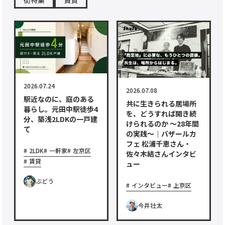
2026.07.24
2026.07.08
駅近なのに、庭のある
共に生きられる居場所
暮らし。元田中駅徒歩4
を、どうすれば開き続
分、築浅2LDKの一戸建
けられるのか ～28年間
て
の実践～｜バザールカ
フェ 松浦千恵さん・
2LDK
一軒家
左京区
佐々木結さんインタビ
賃貸
ュー
ぶどう
インタビュー
上京区
今井壮太