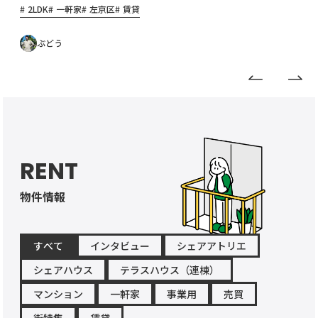
物件オ
2LDK
一軒家
左京区
賃貸
ーナ
ー・管
理会社
ぶどう
様へ
RENT
物件情報
すべて
インタビュー
シェアアトリエ
シェアハウス
テラスハウス（連棟）
マンション
一軒家
事業用
売買
街特集
賃貸