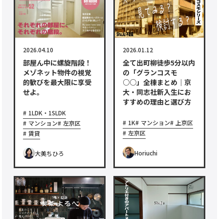
2026.04.10
2026.01.12
部屋ん中に螺旋階段！
全て出町柳徒歩5分以内
メゾネット物件の視覚
の「グランコスモ
的歓びを最大限に享受
○○」全棟まとめ｜京
せよ。
大・同志社新入生にお
すすめの理由と選び方
1LDK・1SLDK
1K
マンション
上京区
マンション
左京区
左京区
賃貸
Horiuchi
大美ちひろ