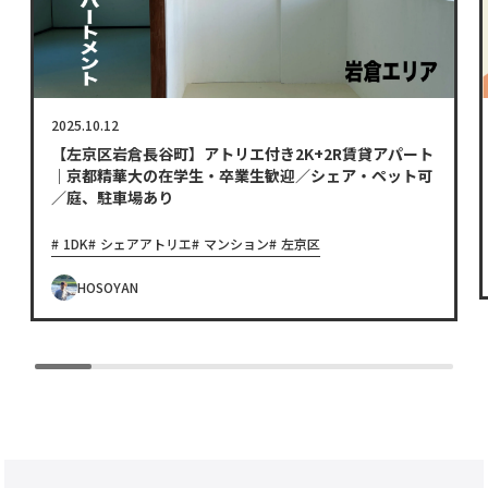
2025.10.12
【左京区岩倉長谷町】アトリエ付き2K+2R賃貸アパート
｜京都精華大の在学生・卒業生歓迎／シェア・ペット可
／庭、駐車場あり
1DK
シェアアトリエ
マンション
左京区
HOSOYAN