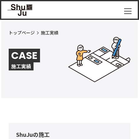
トップページ
施工実績
物件
紹介
CASE
ShuJu
につ
施工実績
いて
施工
実績
コラ
ム
お知
らせ
ShuJuの施工