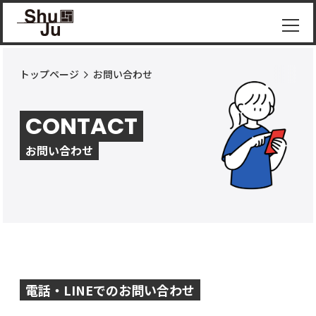
トップページ
お問い合わせ
物件
紹介
CONTACT
ShuJu
につ
お問い合わせ
いて
施工
実績
コラ
ム
お知
らせ
電話・LINEでのお問い合わせ