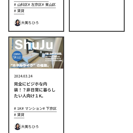
山科区
左京区
東山区
賃貸
大美ちひろ
2024.03.24
完全にビジホな内
装！？非日常に暮らし
たい人向け１K。
1K
マンション
下京区
賃貸
大美ちひろ