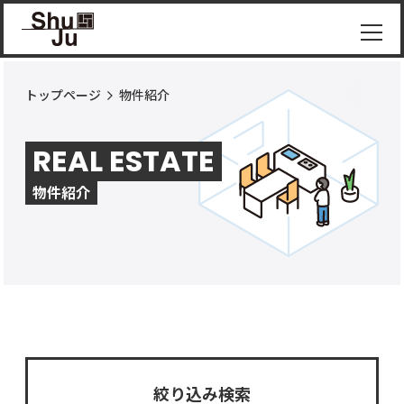
トップページ
物件紹介
物件
紹介
REAL ESTATE
ShuJu
につ
物件紹介
いて
施工
実績
コラ
ム
お知
らせ
絞り込み検索