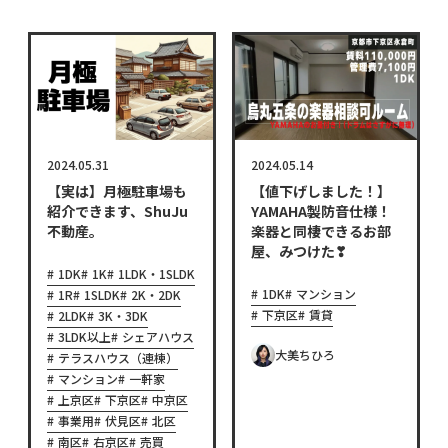
2024.05.31
2024.05.14
【実は】月極駐車場も
【値下げしました！】
紹介できます、ShuJu
YAMAHA製防音仕様！
不動産。
楽器と同棲できるお部
屋、みつけた❣
1DK
1K
1LDK・1SLDK
1DK
マンション
1R
1SLDK
2K・2DK
下京区
賃貸
2LDK
3K・3DK
3LDK以上
シェアハウス
大美ちひろ
テラスハウス（連棟）
マンション
一軒家
上京区
下京区
中京区
事業用
伏見区
北区
南区
右京区
売買