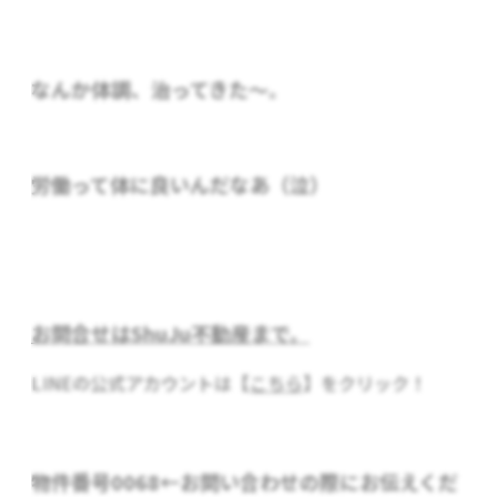
なんか体調、治ってきた～。
労働って体に良いんだなあ（泣）
お問合せはShuJu不動産まで。
LINEの公式アカウントは【
こちら
】をクリック！
物件番号0068
←お問い合わせの際にお伝えくだ