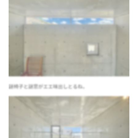
謎椅子と謎窓がエエ味出しとるね。