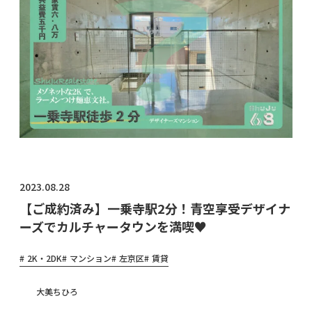
物件オ
ーナ
ー・管
理会社
様へ
2023.08.28
【ご成約済み】一乗寺駅2分！青空享受デザイナ
ーズでカルチャータウンを満喫♥
2K・2DK
マンション
左京区
賃貸
大美ちひろ