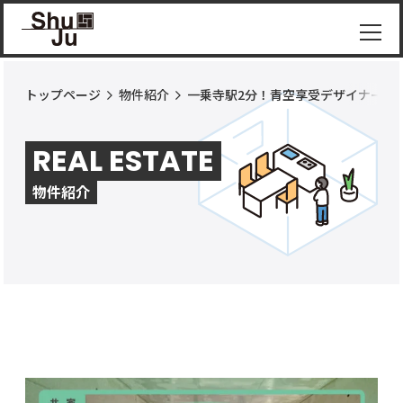
トップページ
物件紹介
一乗寺駅2分！青空享受デザイナーズ
物件
紹介
REAL ESTATE
ShuJu
につ
物件紹介
いて
施工
実績
コラ
ム
お知
らせ