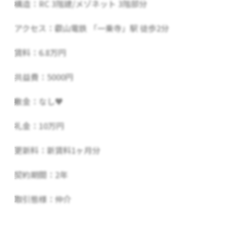
構造：RC 3階建/メゾネット 3階部分
アクセス：叡山電鉄 「一乗寺」駅 徒歩2分
賃料：6.8万円
共益費：5000円
敷金：なし♥
礼金：10万円
更新料：新賃料1ヶ月分
契約期間：2年
取引態様：仲介