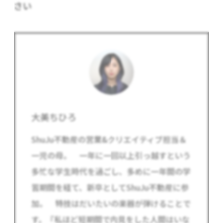
さい
大美ちひろ
ShuJu不動産の営業&クリエイティブ担当＆
一児の母。 一年に一回以上引っ越すという
多忙な学生時代を過ごし、多めに一年間の学
習期間を経て、新卒としてShuJu不動産に参
加。 特技はだいたいの楽器が弾けることで
す。『私ほど短期間で内見をした人間はいな