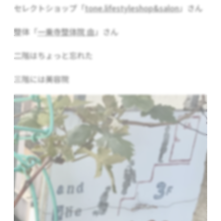
セレクトショップ「
tone.lifestyleshop&salon
」さん
整体「
一乗寺整体院 由
」さん
二階はちょっと忘れた
三階には美容院