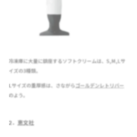
冷凍庫に大量に鎮座するソフトクリームは、S,M,Lサ
イズの3種類。
Lサイズの重厚感は、さながら
ゴールデンレトリバー
のよう。
2．
恵文社