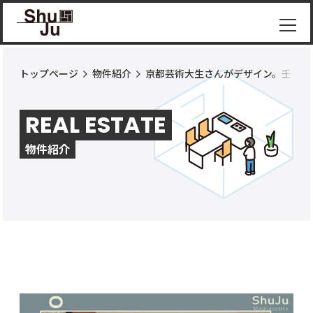
トップページ
物件紹介
京都芸術大生さんがデザイン。壬生の
物件
紹介
REAL ESTATE
ShuJu
につ
物件紹介
いて
施工
実績
コラ
ム
お知
らせ