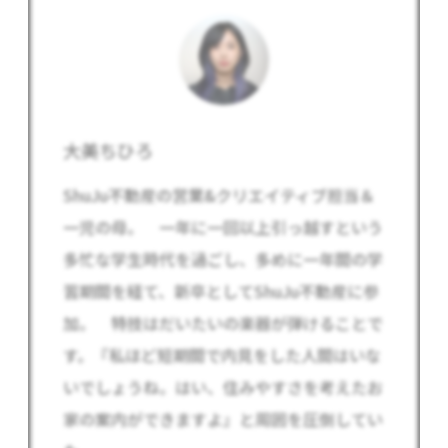
大美ちひろ
ShuJu不動産の営業&クリエイティブ担当＆
一児の母。 一年に一回以上引っ越すという
多忙な学生時代を過ごし、多めに一年間の学
習期間を経て、新卒としてShuJu不動産に参
加。 特技はだいたいの楽器が弾けることで
す。『私ほど短期間で内見をした人間はいな
いでしょうね。はい、住みやすさを考えたお
家の案内ができますよ』と周囲を圧倒してい