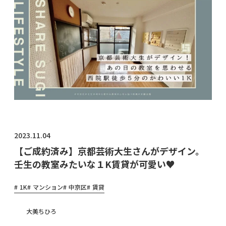
物件オ
ーナ
ー・管
理会社
様へ
2023.11.04
【ご成約済み】京都芸術大生さんがデザイン。
壬生の教室みたいな１K賃貸が可愛い♥
1K
マンション
中京区
賃貸
大美ちひろ