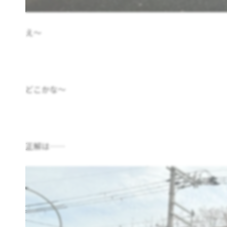
え～
どこかな～
正解は……