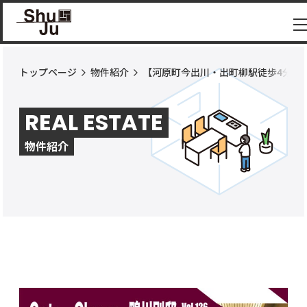
トップページ
物件紹介
【河原町今出川・出町柳駅徒歩4分】
物件
紹介
REAL ESTATE
ShuJu
につ
物件紹介
いて
施工
実績
コラ
ム
お知
らせ