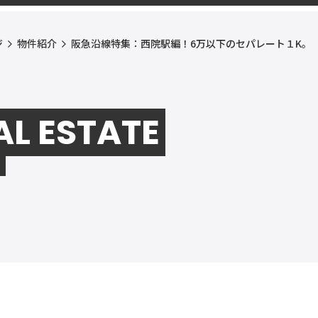
ジ
物件紹介
阪急沿線特集：西院駅編！6万以下のセパレート１K。
AL ESTATE