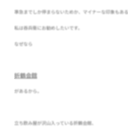
準急までしか停まらないためか、マイナーな印象もあ
私は吞兵衛にお勧めしたいです。
なぜなら
折鶴会館
があるから。
立ち飲み屋が沢山入っている折鶴会館、