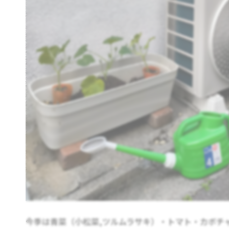
今季は青菜（小松菜,ツルムラサキ）・トマト・カボチ