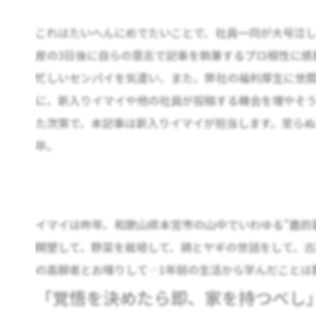
これはたいへんにめでたいことで、社員一同が大号泣し
産の3日後に自らの意志で記事を執筆するプロ根性に感
忙しいセンパイを気遣い、また、弊社の福利厚生に世
に、新入りイマイや他の社員が投稿する機会を増やそ
た次第で、本記事は新入りイマイが担当します。至らぬ
卒。
イマイは昨年、和歌山県本宮市の山中でいわゆる”農的
開墾して、野菜を栽培して、鶏とヤギの世話をして、古
の高齢者とお喋りして…1年弱の生活から学んだことは
「覚悟を決めたら即、家を持つべし