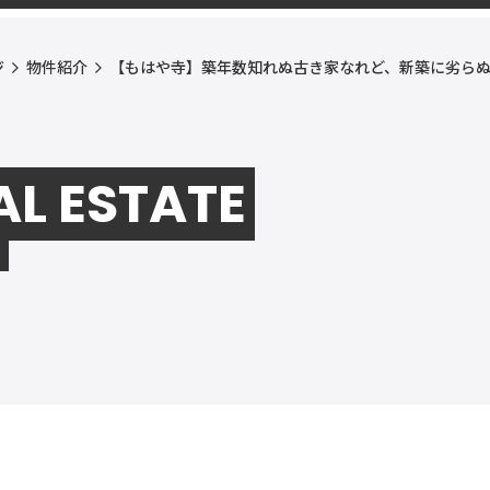
ジ
物件紹介
【もはや寺】築年数知れぬ古き家なれど、新築に劣らぬ
AL ESTATE