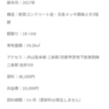
築年月：2017年
構造：鉄筋コンクリート造・合金メッキ鋼板ぶき3階
建
間取り：1R +DK
専有面積：34.28㎡
アクセス：JR山陰本線 二条駅/京都市営地下鉄東西線
二条駅 徒歩5分
賃料：48,000円
共益費：10,000円
契約期間：3ヶ月（更新料は発生しません）