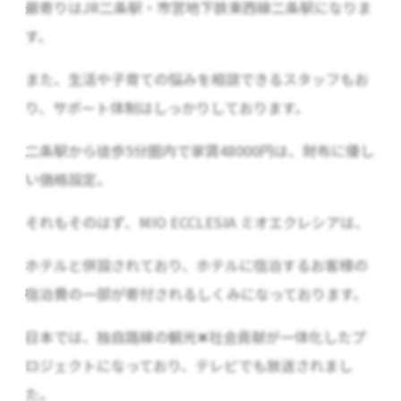
最寄りはJR二条駅・市営地下鉄東西線二条駅になりま
す。
また、生活や子育ての悩みを相談できるスタッフもお
り、サポート体制はしっかりしております。
二条駅から徒歩5分圏内で家賃48000円は、財布に優し
い価格設定。
それもそのはず、
MIO ECCLESIA
ミオエクレシア
は、
ホテルと併設されており、ホテルに宿泊するお客様の
宿泊費の一部が寄付されるしくみになっております。
日本では、独自路線の観光✖︎社会貢献が一体化したプ
ロジェクトになっており、テレビでも放送されまし
た。