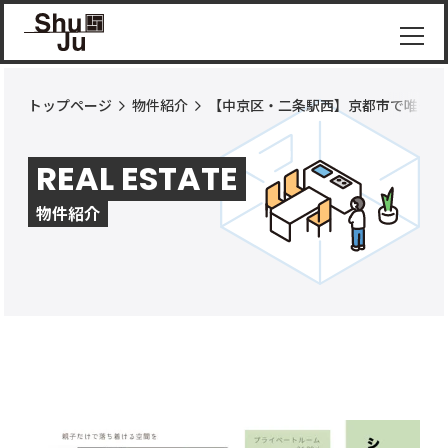
トップページ
物件紹介
【中京区・二条駅西】京都市で唯一の
物件
紹介
REAL ESTATE
ShuJu
につ
物件紹介
いて
施工
実績
コラ
ム
お知
らせ