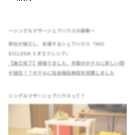
〜シングルマザーシェアハウスの募集〜
弊社が施工し、支援するシェアハウス「
MIO
ECCLESIA
ミオエクレシア
」
【施工完了】頑張りました、京都のホテルに新しい顔
が誕生！？ホテルに社会福祉施設を設置しました
シングルマザーシェアハウスって？