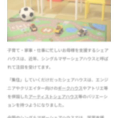
子育て・家事・仕事に忙しいお母様を支援するシェア
ハウスは、近年、シングルマザーシェアハウスと呼ば
れて注目を受けてます。
「集住」していくだけだったシェアハウスは、エンジ
ニアやクリエイター向けの
ギークハウス
やアトリエ等
を併設した
アーティストシェアハウス
等のバリエーシ
ョンを持つようになりました。
全国のシングルマザーシェアハウス
では、学習支援、