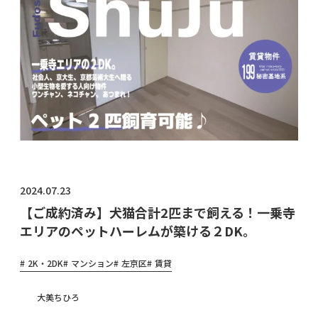
物件オ
ーナ
ー・管
理会社
様へ
2024.07.23
【ご成約済み】犬猫合計2匹まで飼える！一乗寺
エリアのペットハーレムが築ける２DK。
2K・2DK
マンション
左京区
賃貸
大美ちひろ