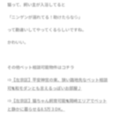
猫って、飼い主が入浴してると
「ニンゲンが溺れてる！助けたらな💦」
って勘違いしてやってくるらしいですね。
かわいい。
その他ペット相談可能物件はコチラ
⇒
【左京区】平安神宮の東、狭い路地先なペット相談
可🐈和モダンとも言えるっぽいお部屋♪
⇒
【左京区】猫ちゃん飼育可能🐈岡崎エリアでペット
と静かに暮らせる8.5万３DK。