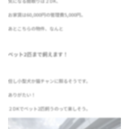
気になる間取りは２DK、
お家賃は60,000円の管理費5,000円。
あとこちらの物件、なんと
ペット2匹まで飼えます！
但し小型犬か猫チャンに限るそうです。
ありがたい！
２DKでペット2匹飼うのって楽しそう。