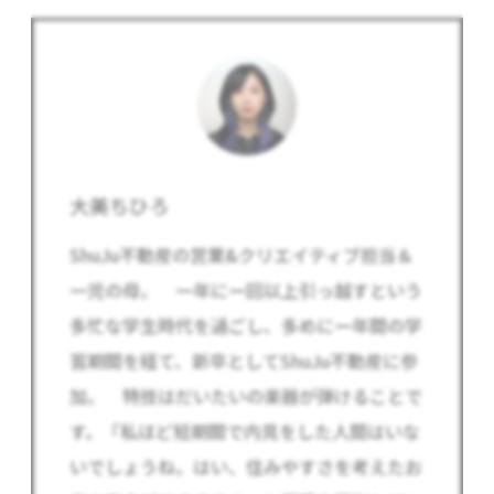
大美ちひろ
ShuJu不動産の営業&クリエイティブ担当＆
一児の母。 一年に一回以上引っ越すという
多忙な学生時代を過ごし、多めに一年間の学
習期間を経て、新卒としてShuJu不動産に参
加。 特技はだいたいの楽器が弾けることで
す。『私ほど短期間で内見をした人間はいな
いでしょうね。はい、住みやすさを考えたお