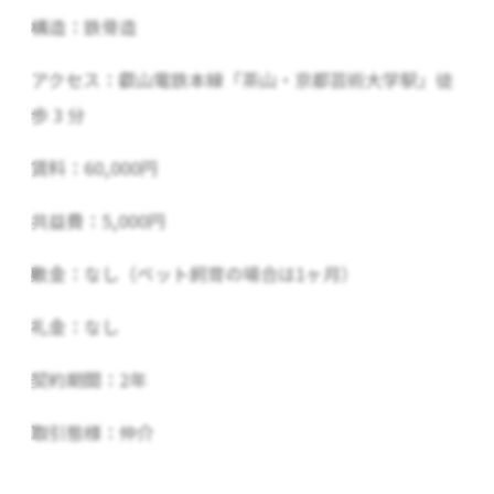
構造：鉄骨造
アクセス：叡山電鉄本線「茶山・京都芸術大学駅」徒
歩 3 分
賃料：60,000円
共益費：5,000円
敷金：なし（ペット飼育の場合は1ヶ月）
礼金：なし
契約期間：2年
取引態様：仲介