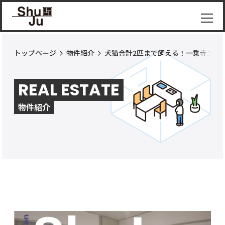
トップページ
物件紹介
犬猫合計2匹まで飼える！一乗寺エリ
物件
紹介
REAL ESTATE
ShuJu
につ
物件紹介
いて
施工
実績
コラ
ム
お知
らせ