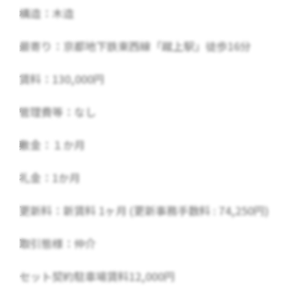
構造：木造
最寄り：京都地下鉄東西線「蹴上駅」徒歩16分
賃料：130,000円
管理費等：なし
敷金：１か月
礼金：1か月
更新料：新賃料 1ヶ月 (更新事務手数料 : 74,250円)
取引態様：仲介
セット契約駐車場賃料12,000円