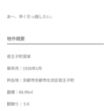
あ～、早く引っ越したい。
物件概要
若王子町貸家
築年月：1926年1月
所在地：京都市京都市左京区若王子町
面積：86.99㎡
間取り：５K