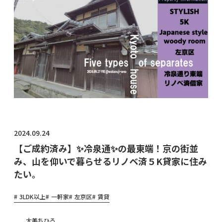
物件オ
ーナ
ー・管
理会社
様へ
2024.09.24
【ご成約済み】✨冷泉通✨の最東端！京の街並
み、山を仰いで暮らせるリノベ済５K貸家に住み
たい。
3LDK以上
一軒家
左京区
賃貸
大美ちひろ