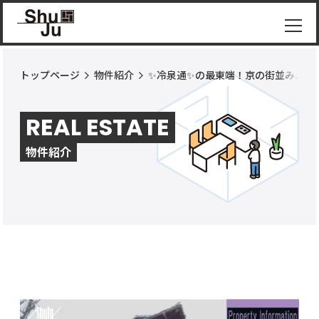
トップページ
物件紹介
✨冷泉通✨の最東端！京の街並み、山
物件
紹介
REAL ESTATE
ShuJu
につ
物件紹介
いて
施工
実績
コラ
ム
お知
らせ