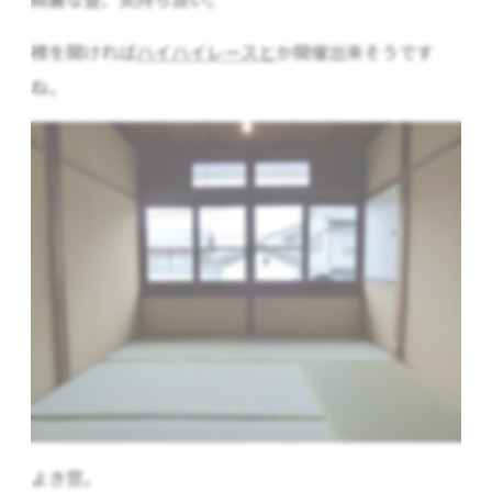
襖を開ければ
ハイハイレースと
か開催出来そうです
ね。
よき窓。