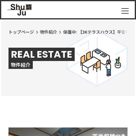
トップページ
物件紹介
保護中: 【3Kテラスハウス】平安神宮
物件
紹介
REAL ESTATE
ShuJu
につ
物件紹介
いて
施工
実績
コラ
ム
お知
らせ