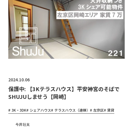
物件オ
ーナ
ー・管
理会社
様へ
2024.10.06
保護中: 【3Kテラスハウス】平安神宮のそばで
SHUJUしませう【岡崎】
3K・3DK
シェアハウス
テラスハウス（連棟）
左京区
賃貸
今井壮太