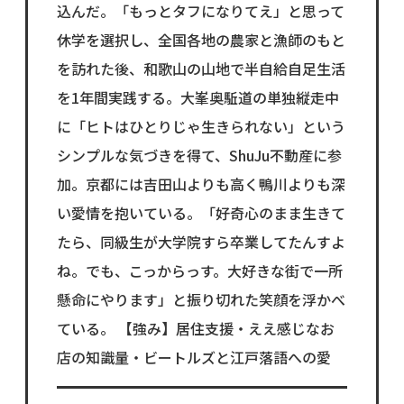
込んだ。「もっとタフになりてえ」と思って
休学を選択し、全国各地の農家と漁師のもと
を訪れた後、和歌山の山地で半自給自足生活
を1年間実践する。大峯奥駈道の単独縦走中
に「ヒトはひとりじゃ生きられない」という
シンプルな気づきを得て、ShuJu不動産に参
加。京都には吉田山よりも高く鴨川よりも深
い愛情を抱いている。「好奇心のまま生きて
たら、同級生が大学院すら卒業してたんすよ
ね。でも、こっからっす。大好きな街で一所
懸命にやります」と振り切れた笑顔を浮かべ
ている。 【強み】居住支援・ええ感じなお
店の知識量・ビートルズと江戸落語への愛