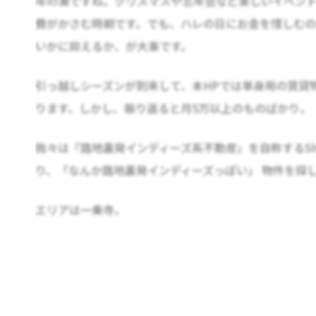
年の瀬ですね。クリスマスや忘年会など楽しいイベン
費がかさむ時期です。でも、ハレの日にお金を惜しむ
いかに抑えるか、が大事です。
引っ越しシーズンが到来して、本HPでは単身用の賃貸
ります。しかし、振り返ると月5万以上のものばかり。
我々は『路地裏発インディーズ系不動産』を自称するSh
り、「なんか路地裏発インディーズっぽい」 物件を探し
エリアは一乗寺。