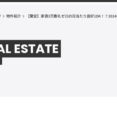
ジ
物件紹介
【驚安】家賃3万敷礼ゼロの日当たり良好1DK！？202
AL ESTATE