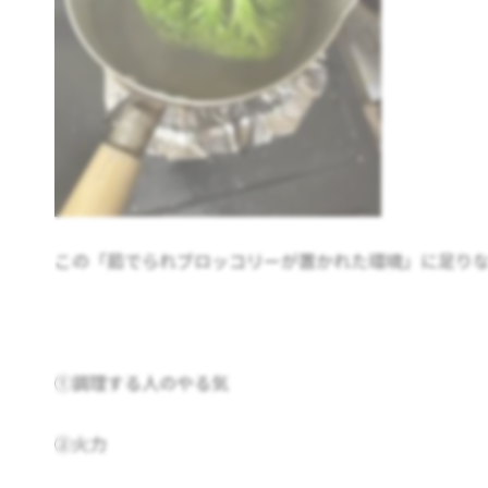
この「茹でられブロッコリーが置かれた環境」に足り
①調理する人のやる気
②火力