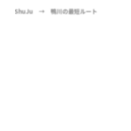
ShuJu → 鴨川の最短ルート