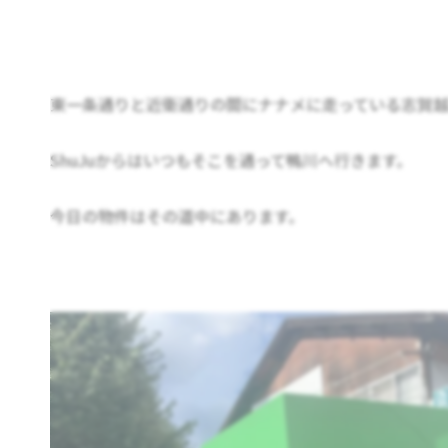
東一条通りと近衛通りの間にナナメに走っている志賀
ShuJuからはいつもそこを通って鴨川へ行きます。
今日の物件はその道中にあります。