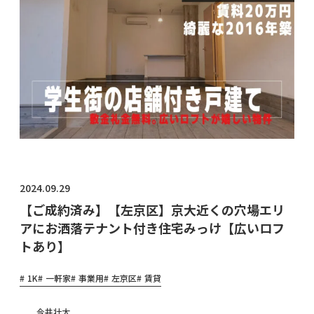
物件オ
ーナ
ー・管
理会社
様へ
2024.09.29
【ご成約済み】【左京区】京大近くの穴場エリ
アにお洒落テナント付き住宅みっけ【広いロフ
トあり】
1K
一軒家
事業用
左京区
賃貸
今井壮太