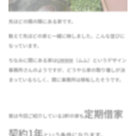
先ほどの隣の隣にある家です。
敢えて先ほどの家と一緒に映しました。こんな並びに
なっています。
ちなみに間にある家は
UMMM
（ムム）というデザイン
事務所さんのようですが、どうやら家の取り壊しが決
まっているらしく、既に事務所は移転したそうです。
定期借家
実は今回ご紹介している2軒の家も
契約1年
という条件になります。