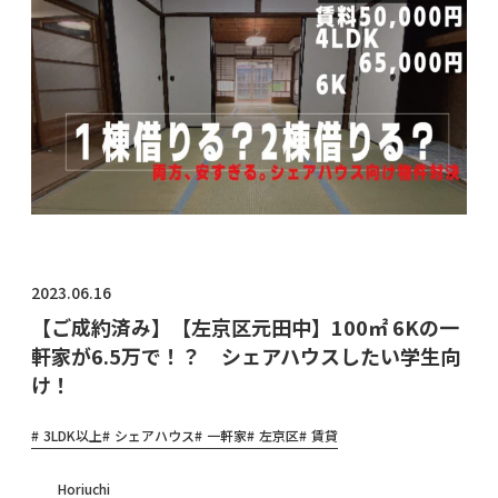
物件オ
ーナ
ー・管
理会社
様へ
2023.06.16
【ご成約済み】【左京区元田中】100㎡ 6Kの一
軒家が6.5万で！？ シェアハウスしたい学生向
け！
3LDK以上
シェアハウス
一軒家
左京区
賃貸
Horiuchi