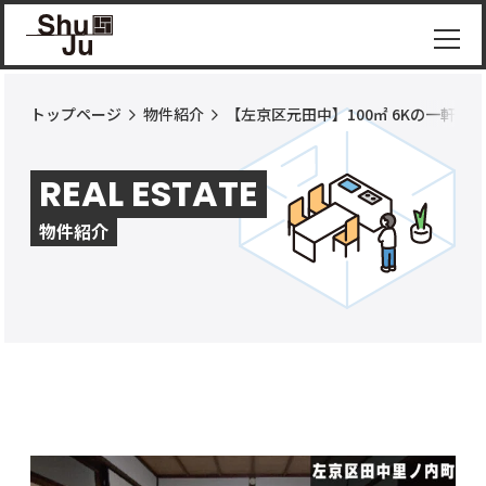
トップページ
物件紹介
【左京区元田中】100㎡ 6Kの一軒家
物件
紹介
REAL ESTATE
ShuJu
につ
物件紹介
いて
施工
実績
コラ
ム
お知
らせ