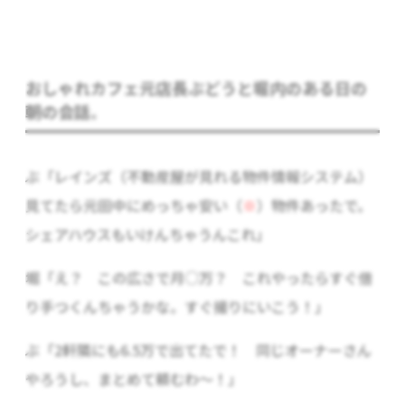
おしゃれカフェ元店長ぶどうと堀内のある日の
朝の会話。
ぶ「レインズ
（不動産屋が見れる物件情報システム）
見てたら元田中にめっちゃ安い（
※
）物件あったで。
シェアハウスもいけんちゃうんこれ」
堀「え？ この広さで月○万？ これやったらすぐ借
り手つくんちゃうかな。すぐ撮りにいこう！」
ぶ「2軒隣にも6.5万で出てたで！ 同じオーナーさん
やろうし、まとめて頼むわ～！」