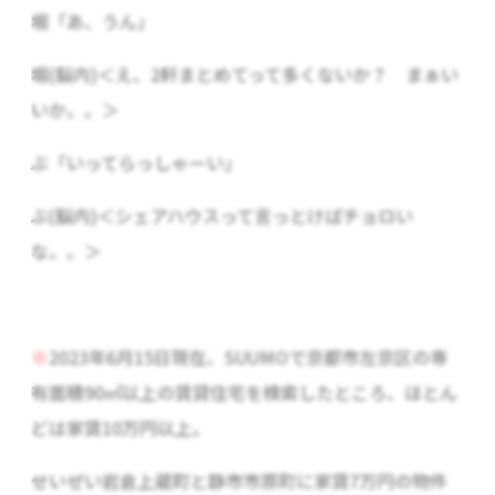
堀「あ、うん」
堀(脳内)＜え、2軒まとめてって多くないか？ まぁい
いか。。＞
ぶ「いってらっしゃーい」
ぶ(脳内)＜シェアハウスって言っとけばチョロい
な。。＞
※
2023年6月15日現在、SUUMOで京都市左京区の専
有面積90㎡以上の賃貸住宅を検索したところ、ほとん
どは家賃10万円以上。
せいぜい岩倉上蔵町と静市市原町に家賃7万円の物件