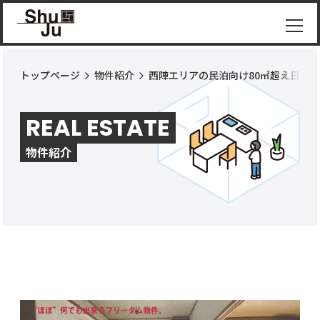
トップページ
物件紹介
西陣エリアの民泊向け80㎡超え日本
物件
紹介
REAL ESTATE
ShuJu
につ
物件紹介
いて
施工
実績
コラ
ム
お知
らせ