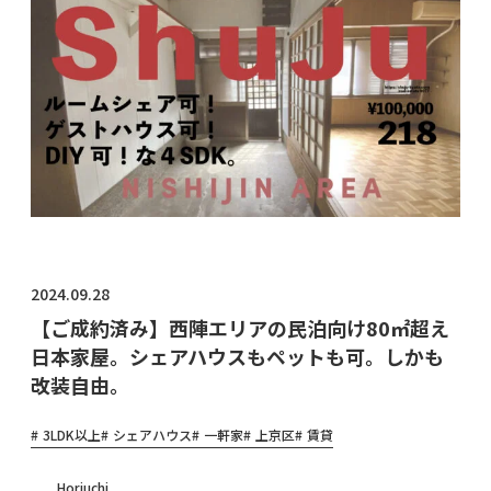
物件オ
ーナ
ー・管
理会社
様へ
2024.09.28
【ご成約済み】西陣エリアの民泊向け80㎡超え
日本家屋。シェアハウスもペットも可。しかも
改装自由。
3LDK以上
シェアハウス
一軒家
上京区
賃貸
Horiuchi