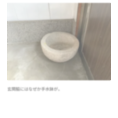
玄関脇にはなぜか手水鉢が。