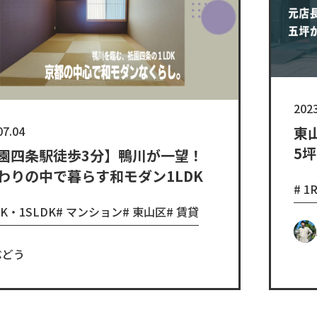
2023
07.04
東
5
園四条駅徒歩3分】鴨川が一望！
わりの中で暮らす和モダン1LDK
1
DK・1SLDK
マンション
東山区
賃貸
ぶどう