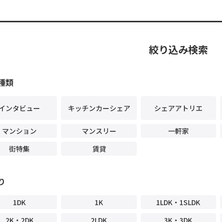
絞り込み検索
種類
インタビュー
キッチンカーシェア
シェアアトリエ
マンション
マンスリー
一軒家
街特集
賃貸
り
1DK
1K
1LDK・1SLDK
2K・2DK
2LDK
3K・3DK