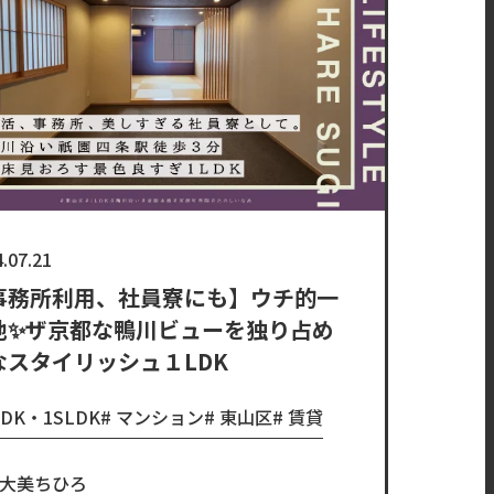
.07.21
事務所利用、社員寮にも】ウチ的一
地✨ザ京都な鴨川ビューを独り占め
なスタイリッシュ１LDK
LDK・1SLDK
マンション
東山区
賃貸
大美ちひろ