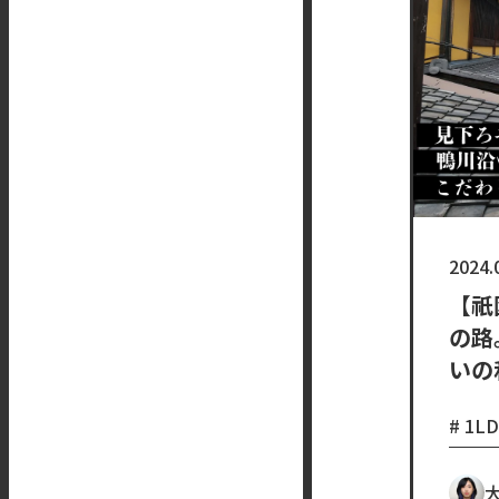
2024.
【祇
の路
いの
1L