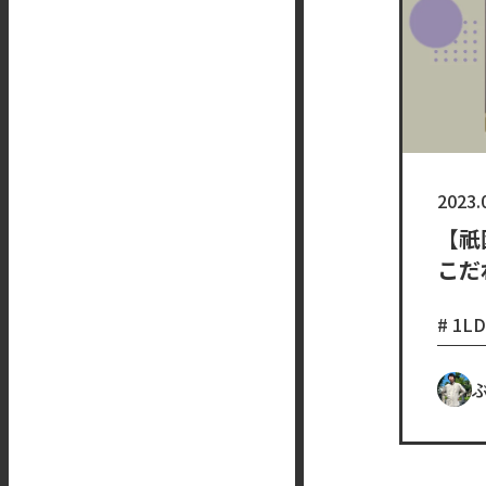
2023.
【祇
こだ
1L