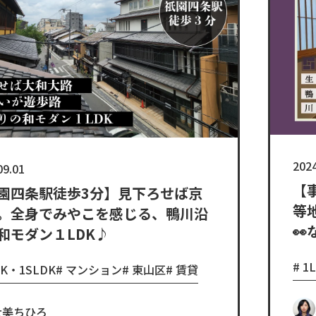
2024
09.01
【
園四条駅徒歩3分】見下ろせば京
等
。全身でみやこを感じる、鴨川沿

和モダン１LDK♪
1
DK・1SLDK
マンション
東山区
賃貸
大美ちひろ