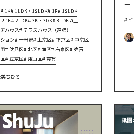
ー
K
1K
1LDK・1SLDK
1R
1SLDK
イ
・2DK
2LDK
3K・3DK
3LDK以上
ェアハウス
テラスハウス（連棟）
ンション
一軒家
上京区
下京区
中京区
業用
伏見区
北区
南区
右京区
売買
科区
左京区
東山区
賃貸
大美ちひろ