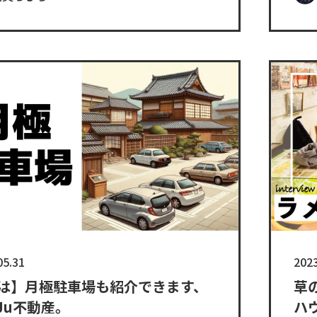
05.31
2023
は】月極駐車場も紹介できます、
草
uJu不動産。
ハ