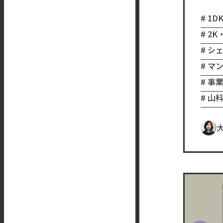
1D
2K
シ
マ
事
山