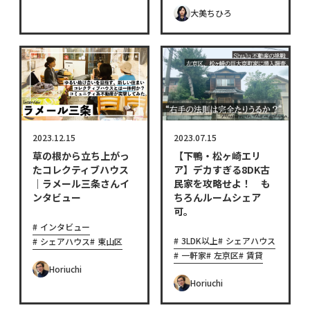
大美ちひろ
2023.12.15
2023.07.15
草の根から立ち上がっ
【下鴨・松ヶ崎エリ
たコレクティブハウス
ア】デカすぎる8DK古
｜ラメール三条さんイ
民家を攻略せよ！ も
ンタビュー
ちろんルームシェア
可。
インタビュー
3LDK以上
シェアハウス
シェアハウス
東山区
一軒家
左京区
賃貸
Horiuchi
Horiuchi