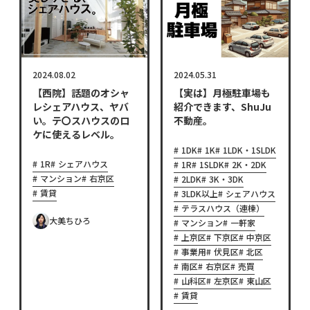
2024.08.02
2024.05.31
【西院】話題のオシャ
【実は】月極駐車場も
レシェアハウス、ヤバ
紹介できます、ShuJu
い。テ〇スハウスのロ
不動産。
ケに使えるレベル。
1DK
1K
1LDK・1SLDK
1R
シェアハウス
1R
1SLDK
2K・2DK
マンション
右京区
2LDK
3K・3DK
賃貸
3LDK以上
シェアハウス
テラスハウス（連棟）
大美ちひろ
マンション
一軒家
上京区
下京区
中京区
事業用
伏見区
北区
南区
右京区
売買
山科区
左京区
東山区
賃貸