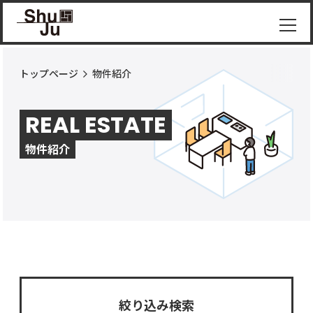
トップページ
物件紹介
物件
紹介
REAL ESTATE
ShuJu
につ
物件紹介
いて
施工
実績
コラ
ム
お知
らせ
絞り込み検索