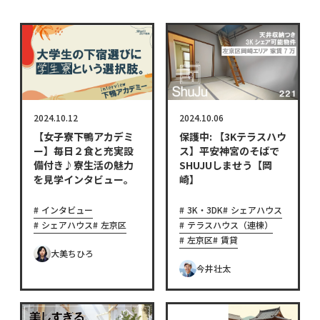
2024.10.12
2024.10.06
【女子寮下鴨アカデミ
保護中: 【3Kテラスハウ
ー】毎日２食と充実設
ス】平安神宮のそばで
備付き♪寮生活の魅力
SHUJUしませう【岡
を見学インタビュー。
崎】
インタビュー
3K・3DK
シェアハウス
シェアハウス
左京区
テラスハウス（連棟）
左京区
賃貸
大美ちひろ
今井壮太